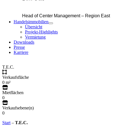
Head of Center Management – Region East
Handelsimmobilien
Übersicht
Projekt-Highlights
Vermietung
Downloads
Presse
Karriere
T.E.C.
Verkaufsfläche
0
m²
Mietflächen
0
Verkaufsebene(n)
0
Start
–
T.E.C.