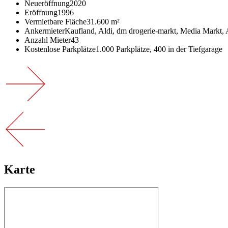
Neueröffnung
2020
Eröffnung
1996
Vermietbare Fläche
31.600 m²
Ankermieter
Kaufland, Aldi, dm drogerie-markt, Media Markt,
Anzahl Mieter
43
Kostenlose Parkplätze
1.000 Parkplätze, 400 in der Tiefgarage
Karte