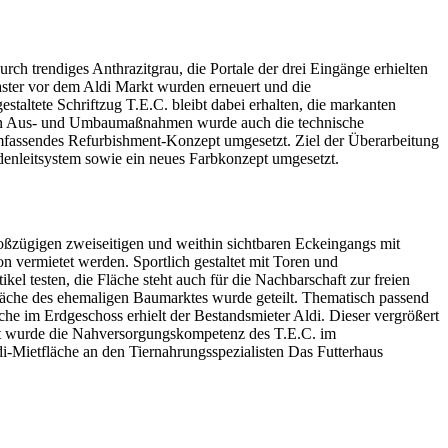
ch trendiges Anthrazitgrau, die Portale der drei Eingänge erhielten
ster vor dem Aldi Markt wurden erneuert und die
altete Schriftzug T.E.C. bleibt dabei erhalten, die markanten
 den Aus- und Umbaumaßnahmen wurde auch die technische
umfassendes Refurbishment-Konzept umgesetzt. Ziel der Überarbeitung
denleitsystem sowie ein neues Farbkonzept umgesetzt.
ßzügigen zweiseitigen und weithin sichtbaren Eckeingangs mit
n vermietet werden. Sportlich gestaltet mit Toren und
 testen, die Fläche steht auch für die Nachbarschaft zur freien
läche des ehemaligen Baumarktes wurde geteilt. Thematisch passend
che im Erdgeschoss erhielt der Bestandsmieter Aldi. Dieser vergrößert
ritt wurde die Nahversorgungskompetenz des T.E.C. im
di-Mietfläche an den Tiernahrungsspezialisten Das Futterhaus