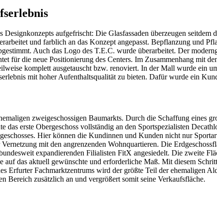
fserlebnis
 Designkonzepts aufgefrischt: Die Glasfassaden überzeugen seitdem dur
arbeitet und farblich an das Konzept angepasst. Bepflanzung und Pfla
estimmt. Auch das Logo des T.E.C. wurde überarbeitet. Der moderngest
chtet für die neue Positionierung des Centers. Im Zusammenhang mit
eilweise komplett ausgetauscht bzw. renoviert. In der Mall wurde ein 
rlebnis mit hoher Aufenthaltsqualität zu bieten. Dafür wurde ein Kun
ehemaligen zweigeschossigen Baumarkts. Durch die Schaffung eines gro
 das erste Obergeschoss vollständig an den Sportspezialisten Decathlo
chosses. Hier können die Kundinnen und Kunden nicht nur Sportartikel
ur Vernetzung mit den angrenzenden Wohnquartieren. Die Erdgeschossf
undesweit expandierenden Filialisten FitX angesiedelt. Die zweite Flä
che auf das aktuell gewünschte und erforderliche Maß. Mit diesem Sch
des Erfurter Fachmarktzentrums wird der größte Teil der ehemaligen Al
en Bereich zusätzlich an und vergrößert somit seine Verkaufsfläche.