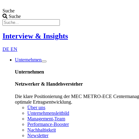
Zum
Inhalt
Suche
wechseln
Suche
Interview & Insights
DE
EN
Unternehmen
Unternehmen
Netzwerker & Handelsversteher
Die klare Positionierung der MEC METRO-ECE Centermanagement 
optimale Ertragsentwicklung.
Über uns
Unternehmensleitbild
Management-Team
Performance-Booster
Nachhaltigkeit
Newsletter