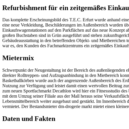
Refurbishment für ein zeitgemäßes Einkau
Das komplette Erscheinungsbild des T.E.C. Erfurt wurde anhand eines
eine neue Verkleidung, Beschilderungen im Außenbereich wurden über
Einkaufswagenstationen auf den Parkflächen auf das neue Konzept abg
großen Buchstaben sind in Grün ausgeführt und stehen zukunftsgeri
Gebäudeausstattung in den betreffenden Objekt- und Mietbereichen t
war es, den Kunden des Fachmarktzentrums ein zeitgemäßes Einkaufse
Mietermix
Schwerpunkt der Neugestaltung ist der Bereich des außenliegenden 
direkter Rolltreppen- und Aufzugsanbindung in den Mietbereich konnte
Basketballkörben wurde auch der angrenzende Außenbereich des Erdges
Nutzung zur Verfügung und leistet damit einen wertvollen Beitrag z
zum neuen Sportfachmarkt Decathlon wird hier ein Fitnessstudio des b
mit dem Umzug seiner Filiale aus der Mall heraus seine Verkaufsflä
Lebensmittelbereich weiter ausgebaut und gestärkt. Im Innenbereich 
vermietet. Der Bestandsmieter dm-drogerie markt mietet einen kleiner
Daten und Fakten