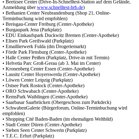
• Beetzsee Center (Drive-In-Schnelltest-Station auf dem Gelände,
Anmeldung über
www.schnelltest-brb.de
)
• Bethanien Center Neubrandenburg (Shop 21, Online-
Terminbuchung wird empfohlen)
• Breisgau-Center Freiburg (Center-Apotheke)
• Burgaupark Jena (Parkplatz)
• EDU Einkaufspark Duckwitz Bremen (Center-Apotheke)
• Elisen Park Greifswald (Parkplatz)
• Emaillierwerk Fulda (dm Drogeriemarkt)
• Förde Park Flensburg (Center-Apotheke)
• Halle Center Peißen (Parkplatz, Drive-in mit Termin)
• Helvetia Parc Groß-Gerau (ab 3. Mai im Center)
• Kronenberg Center Essen (Center-Apotheke)
• Lausitz Center Hoyerswerda (Center-Apotheke)
• Löwen Center Leipzig (Parkplatz)
• Ostsee Park Rostock (Center-Apotheke)
• ORO Schwabach (Center-Apotheke)
• RemsPark Waiblingen (Center-Apotheke)
• Saarbasar Saarbrücken (Obergeschoss zum Parkdeck)
• SchwabenGalerie (Bürgerforum, Online-Terminbuchung wird
empfohlen)
• Shopping Cité Baden-Baden (im ehemaligen Weltbild)
• Stadt Center Düren (Center-Apotheke)
• Sieben Seen Center Schwerin (Parkplatz)
• T.E.C. Erfurt (Parkplatz)